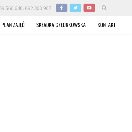
09 566 640, 692 300 967
PLAN ZAJĘĆ
SKŁADKA CZŁONKOWSKA
KONTAKT