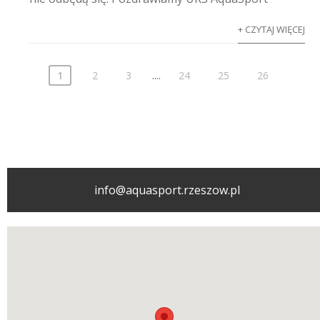
+ CZYTAJ WIĘCEJ
....
1
2
3
24
25
26
info@aquasport.rzeszow.pl