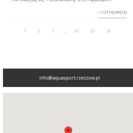
+ CZYTAJ WIĘCEJ
....
1
2
3
24
25
26
info@aquasport.rzeszow.pl