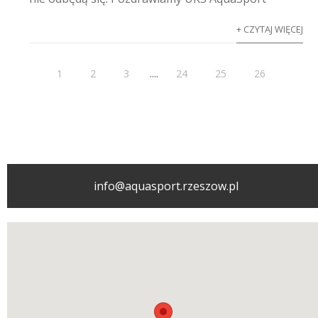
+ CZYTAJ WIĘCEJ
....
1
2
3
24
25
26
info@aquasport.rzeszow.pl